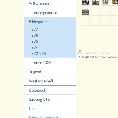
Willkommen
Turnierergebnisse
Bildergalerien
2017
2016
2015
2014
2012/2013
Druckversion
|
Sitemap
© 2023 RSV Hubertushof-Linkenheim
Turniere 2023
Jugend
Vorstandschaft
Gästebuch
Satzung & Co.
Links
Kontakt & Anfahrt